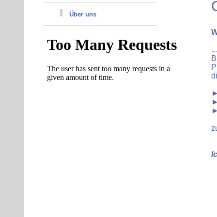
Über uns
W
.
B
P
d
►
►
►
z
I