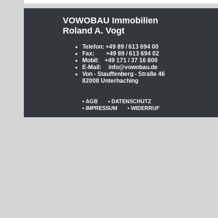
VOWOBAU Immobilien
Roland A. Vogt
Telefon: +49 89 / 613 694 00
Fax: +49 89 / 613 694 02
Mobil: +49 171 / 37 16 800
E-Mail: info@vowobau.de
Von - Stauffenberg - Straße 46
82008 Unterhaching
•
•
AGB
DATENSCHUTZ
•
•
IMPRESSUM
WIDERRUF
Alles aus Einer Hand vowobau Immobilien +4989 613 694 00,stadt,grundstück,baugrund,bauland,unterhaching,google,suche,agentur,maklerempfehlung,haus, immobilien,kapitalanlage,mietwohnungen,mieten,rendite,appartment,maisonette,galerie,verk
starnberg,rosenheim,burghausen,sauerlach,arget,karlsfeld,u-bahn,s-bahn,trambahn,empfehlung,makler,bester,provision,%, Den einzigen Makler, den ich empfehle ist Herr Vogt! Immer kompetent, freundlich, zuverlässig, korrekt, ehrlich, erreichbar! Ich 
mir, und sie haben es einmal mehr geschafft die Wohnung für uns "an den MannÂ zu bringen". Wir mussten uns um gar Nichts kuemmern. So stellen wir uns einen guten Makler vor. Vielen Dank für die hervorragende Zusammenarbeit über die letzten 
Verkaufsunterlagen (Grundriss, Fotos usw.) / Exposé. Kurzfristiger Notartermin innerhalb 8 - 10 Tagen nach Kaufzusage möglich! Wir vermitteln Ihre Immobilie zu besten Konditionen ! Wenn Sie einen solventen Käufer für Ihre Immobilie oder Grundstüc
Immobilie • Erstellung aussagefähiger Verkaufsunterlagen (Exposé) • Vermittlung bei Erbauseinandersetzungen (zwischen den Miterben) • Organisation und Durchführung der Objektbesichtigungen • Bewerbung Ihres Objektes in den Medien, z.B. Immow
verwenden nur rechtssichere Mietverträge vom Haus Grundbesitzerverein • Komplette Abwicklung des Altmieters und Wohnungsübergabe an Ihren neuen,Â Â Â bonitätsgeprüften und sympathischen Mieter. Rufen Sie uns einfach an ... ... oder senden 