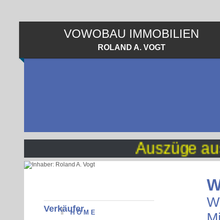
VOWOBAU IMMOBILIEN
ROLAND A. VOGT
Auszüge aus uns
W
Wi
Verkäufer
H O M E
Mi