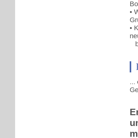
Bo
• 
Gr
• 
ne
bo
..
Ge
E
u
m