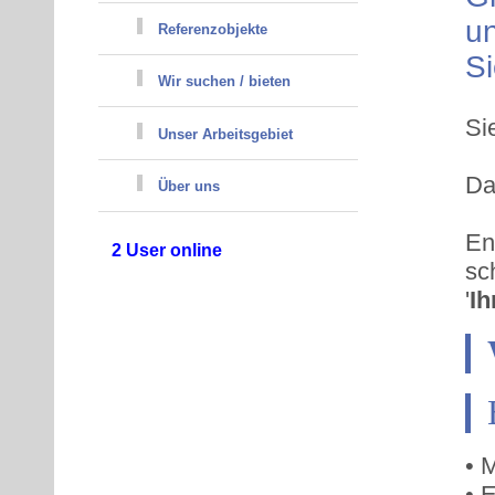
un
Referenzobjekte
Si
Wir suchen / bieten
Si
Unser Arbeitsgebiet
Da
Über uns
En
sc
'
Ih
• 
• 