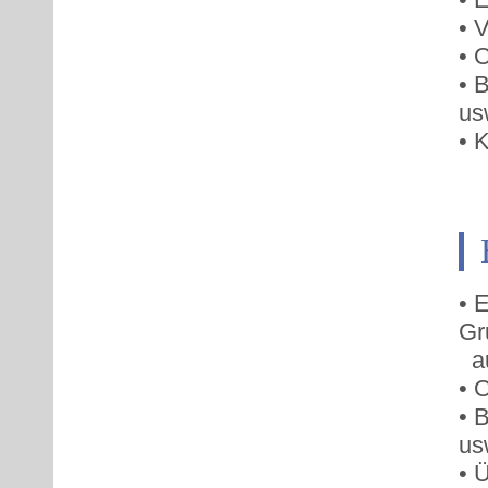
• 
• 
• 
us
• 
• 
Gr
au
• 
• 
us
• 