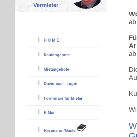
Vermieter
Wo
a
Fü
H O M E
Ar
ab
Kaufangebote
Di
Mietangebote
Au
Download - Login
Ku
Formulare für Mieter
Wi
E-Mail
We
Rezension/Gäste
Gr