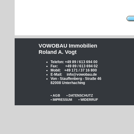
VOWOBAU Immobilien
Roland A. Vogt
Telefon: +49 89 / 613 694 00
Fax: +49 89 / 613 694 02
Mobil: +49 171 / 37 16 800
E-Mail: info@vowobau.de
Von - Stauffenberg - Straße 46
82008 Unterhaching
•
•
AGB
DATENSCHUTZ
•
•
IMPRESSUM
WIDERRUF
Alles aus Einer Hand vowobau Immobilien +4989 613 694 00,stadt,grundstück,baugrund,bauland,unterhaching,google,suche,agentur,maklerempfehlung,haus, immobilien,kapitalanlage,mietwohnungen,mieten,rendite,appartment,maisonette,galerie,verk
starnberg,rosenheim,burghausen,sauerlach,arget,karlsfeld,u-bahn,s-bahn,trambahn,empfehlung,makler,bester,provision,%, Den einzigen Makler, den ich empfehle ist Herr Vogt! Immer kompetent, freundlich, zuverlässig, korrekt, ehrlich, erreichbar! Ich 
mir, und sie haben es einmal mehr geschafft die Wohnung für uns "an den MannÂ zu bringen". Wir mussten uns um gar Nichts kuemmern. So stellen wir uns einen guten Makler vor. Vielen Dank für die hervorragende Zusammenarbeit über die letzten 